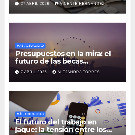
descuentos locales y
27 ABRIL 2026
VICENTE HERNÁNDEZ
cambios clave en pensiones
del exterior
MÁS ACTUALIDAD
Presupuestos en la mira: el
futuro de las becas
estudiantiles para 2026
7 ABRIL 2026
ALEJANDRA TORRES
MÁS ACTUALIDAD
El futuro del trabajo en
jaque: la tensión entre los