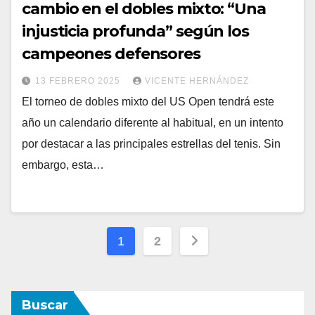
cambio en el dobles mixto: “Una
injusticia profunda” según los
campeones defensores
13 FEBRERO 2025
VICENTE HERNÁNDEZ
El torneo de dobles mixto del US Open tendrá este
año un calendario diferente al habitual, en un intento
por destacar a las principales estrellas del tenis. Sin
embargo, esta…
Paginación
1
2
de
entradas
Buscar