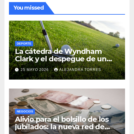
You missed
DEPORTE
La cátedra de Wyndham
Clark y el despegue de un
pibe de 19 años en el CJ Cup
25 MAYO 2026
ALEJANDRA TORRES
Byron Nelson
NEGOCIOS
Alivio para el bolsillo de los
jubilados: la nueva red de