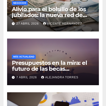
NEGOCIOS
Alivio para el bolsillo de los
jubilados: la nueva red de
descuentos locales y
27 ABRIL 2026
VICENTE HERNÁNDEZ
cambios clave en pensiones
del exterior
MÁS ACTUALIDAD
Presupuestos en la mira: el
futuro de las becas
estudiantiles para 2026
7 ABRIL 2026
ALEJANDRA TORRES