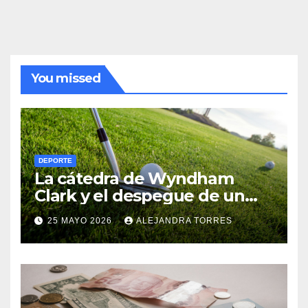
You missed
DEPORTE
La cátedra de Wyndham
Clark y el despegue de un
pibe de 19 años en el CJ Cup
25 MAYO 2026
ALEJANDRA TORRES
Byron Nelson