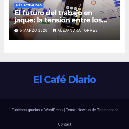
MÁS ACTUALIDAD
El futuro del trabajo en
jaque: la tensión entre los
salarios estancados y el
5 MARZO 2026
ALEJANDRA TORRES
avance de la automatización
El Café Diario
Funciona gracias a WordPress
|
Tema: Newsup de
Themeansar
Contact